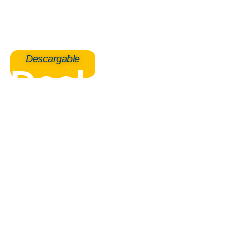
Ir
al
contenido
Descargable
Declaración
de renta en
Colombia