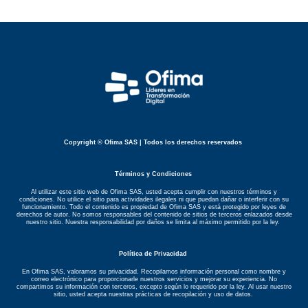
Copyright © Ofima SAS | Todos los derechos reservados
Términos y Condiciones
Al utilizar este sitio web de Ofima SAS, usted acepta cumplir con nuestros términos y
condiciones. No utilice el sitio para actividades ilegales ni que puedan dañar o interferir con su
funcionamiento. Todo el contenido es propiedad de Ofima SAS y está protegido por leyes de
derechos de autor. No somos responsables del contenido de sitios de terceros enlazados desde
nuestro sitio. Nuestra responsabilidad por daños se limita al máximo permitido por la ley.
Política de Privacidad
En Ofima SAS, valoramos su privacidad. Recopilamos información personal como nombre y
correo electrónico para proporcionarle nuestros servicios y mejorar su experiencia. No
compartimos su información con terceros, excepto según lo requerido por la ley. Al usar nuestro
sitio, usted acepta nuestras prácticas de recopilación y uso de datos.