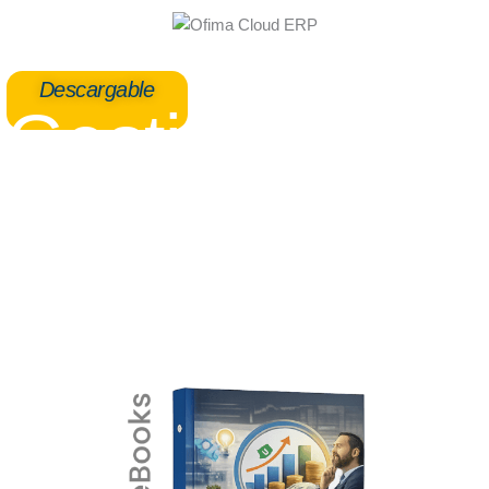
Ir
al
contenido
Descargable
Gestión de
cartera
5 técnicas para mejorar el flujo de caja
y tomar decisiones
financieras más inteligentes