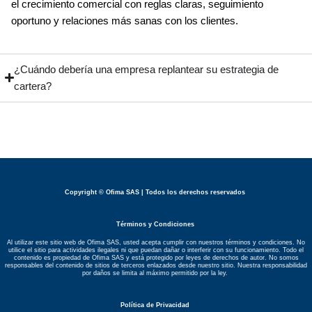
el crecimiento comercial con reglas claras, seguimiento
oportuno y relaciones más sanas con los clientes.
¿Cuándo debería una empresa replantear su estrategia de
cartera?
Copyright © Ofima SAS | Todos los derechos reservados
Términos y Condiciones
Al utilizar este sitio web de Ofima SAS, usted acepta cumplir con nuestros términos y condiciones. No
utilice el sitio para actividades ilegales ni que puedan dañar o interferir con su funcionamiento. Todo el
contenido es propiedad de Ofima SAS y está protegido por leyes de derechos de autor. No somos
responsables del contenido de sitios de terceros enlazados desde nuestro sitio. Nuestra responsabilidad
por daños se limita al máximo permitido por la ley.
Política de Privacidad