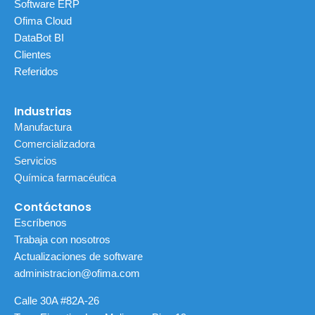
Software ERP
m
Ofima Cloud
DataBot BI
Clientes
Referidos
Industrias
Manufactura
Comercializadora
Servicios
Química farmacéutica
Contáctanos
Escríbenos
Trabaja con nosotros
Actualizaciones de software
administracion@ofima.com
Calle 30A #82A-26