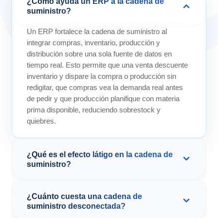
¿Cómo ayuda un ERP a la cadena de
suministro?
Un ERP fortalece la cadena de suministro al
integrar compras, inventario, producción y
distribución sobre una sola fuente de datos en
tiempo real. Esto permite que una venta descuente
inventario y dispare la compra o producción sin
redigitar, que compras vea la demanda real antes
de pedir y que producción planifique con materia
prima disponible, reduciendo sobrestock y
quiebres.
¿Qué es el efecto látigo en la cadena de
suministro?
El efecto látigo (bullwhip effect) es un fenómeno
¿Cuánto cuesta una cadena de
documentado por Lee, Padmanabhan y Whang
suministro desconectada?
(MIT, 1997) según el cual un pequeño cambio en la