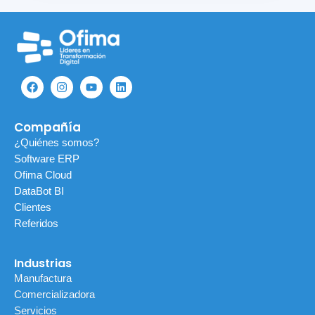
F
I
Y
L
a
n
o
i
c
s
u
n
e
t
t
k
b
a
u
e
Compañía
o
g
b
d
o
r
e
i
¿Quiénes somos?
k
a
n
Software ERP
m
Ofima Cloud
DataBot BI
Clientes
Referidos
Industrias
Manufactura
Comercializadora
Servicios