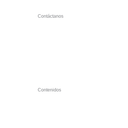
Contáctanos
Escríbenos
Trabaja con nosotros
Actualizaciones de software
administracion@ofima.com
Calle 30A #82A-26
Torre Ejecutiva Los Molinos – Piso 19
Contenidos
Ofima Blog
Guías gratuitas
Campus Ofima