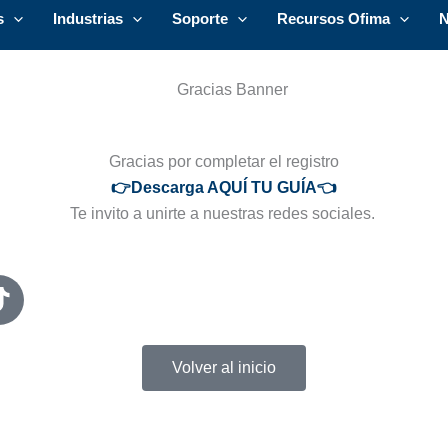
Ir
s
Industrias
Soporte
Recursos Ofima
N
al
contenido
Gracias por completar el registro
👉Descarga AQUÍ TU GUÍA👈
Te invito a unirte a nuestras redes sociales. ​
T
i
k
t
Volver al inicio
o
k