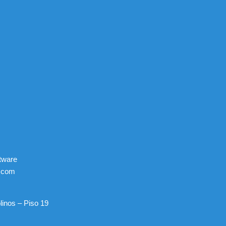
ftware
.com
linos – Piso 19