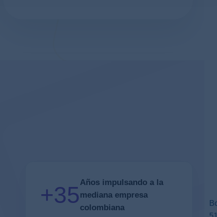
Años impulsando a la
+35
mediana empresa
Bo
colombiana
5