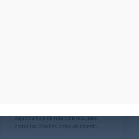
o que incluye
ión de un checklist cualquiera:
ACCIÓN
Y qué hacer en cada
frente
Cada uno de los 7 frentes incluye qué
hacer si todavía no estás listo. Así, la
autoevaluación no solo te diagnostica: te
deja una hoja de ruta concreta para
cerrar las brechas antes de invertir.