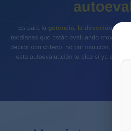
autoeva
Es para la
gerencia, la dirección financ
medianas que están evaluando mover su o
decidir con criterio, no por intuición. Si es
esta autoevaluación te dice si ya es el m