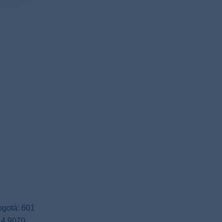
gotá: 601
14 9070