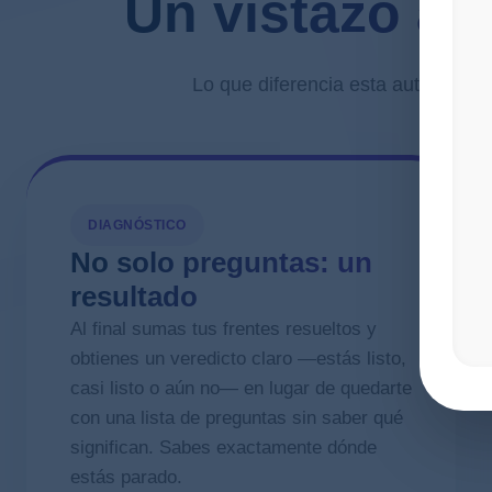
Un vistazo a l
Lo que diferencia esta autoevaluac
DIAGNÓSTICO
No solo preguntas: un
resultado
Al final sumas tus frentes resueltos y
obtienes un veredicto claro —estás listo,
casi listo o aún no— en lugar de quedarte
con una lista de preguntas sin saber qué
significan. Sabes exactamente dónde
estás parado.