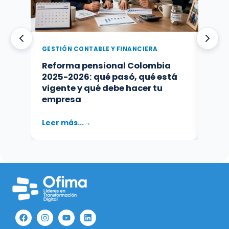
GESTIÓN CONTABLE Y FINANCIERA
GEST
Reforma pensional Colombia
Cont
2025-2026: qué pasó, qué está
cómo
vigente y qué debe hacer tu
tu o
empresa
Leer más...
Leer 
F
I
Y
L
a
n
o
i
c
s
u
n