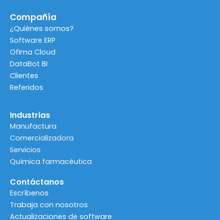
e
t
t
k
b
a
u
e
Compañía
o
g
b
d
o
r
e
i
¿Quiénes somos?
k
a
n
Software ERP
m
Ofima Cloud
DataBot BI
Clientes
Referidos
Industrias
Manufactura
Comercializadora
Servicios
Química farmacéutica
Contáctanos
Escríbenos
Trabaja con nosotros
Actualizaciones de software